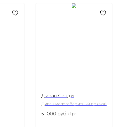
Диван Сенди
Диван малогабаритный прямой
51 000
руб.
/
1 pc