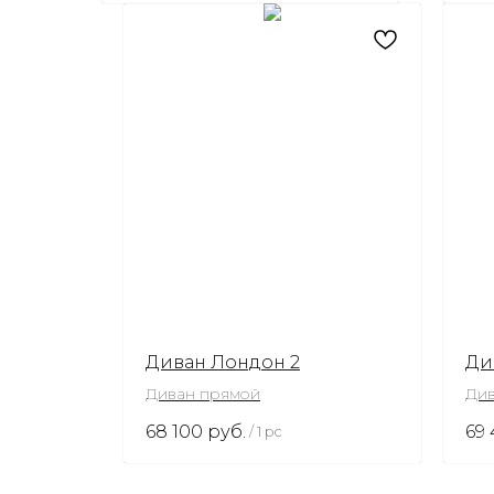
Диван Лондон 2
Ди
Диван прямой
Див
мех
68 100
руб.
69
/
1 pc