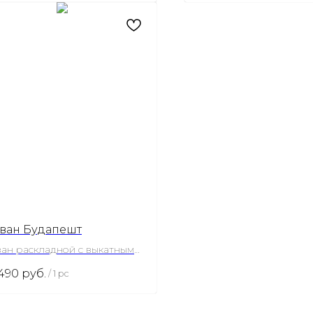
ван Будапешт
ан раскладной с выкатным
анизмом
 490
руб.
/
1 pc