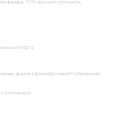
вая фанера, ППУ высокой плотности,
ыкатной-МТД 12
размер, форма (прямой/угловой/п-образный/с
 с оттоманкой