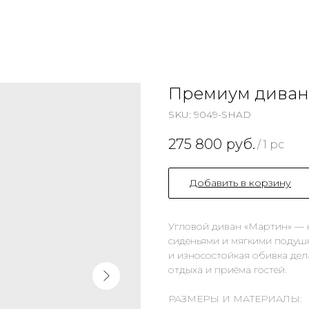
Премиум диван
SKU:
9049-SHAD
275 800
руб.
/
1 pc
Добавить в корзину
Угловой диван «Мартин» — 
сиденьями и мягкими подуш
и износостойкая обивка де
отдыха и приёма гостей.
РАЗМЕРЫ И МАТЕРИАЛЫ: