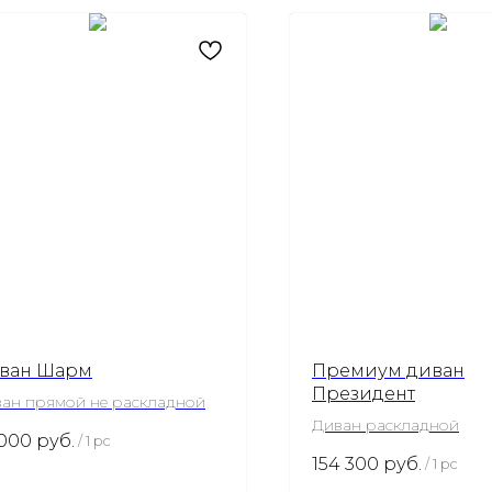
ван Шарм
Премиум диван
Президент
ан прямой не раскладной
Диван раскладной
 000
руб.
/
1 pc
154 300
руб.
/
1 pc