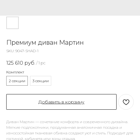
Премиум диван Мартин
SKU:
9047-SHAD-1
125 610
руб.
/
1 pc
Комплект
2 секции
3 секции
Добавить в корзину
Диван Мартин — сочетание комфорта и современного дизайна.
Мягкие подлокотники, продуманная анатомичная посадка и
износостойкая тканевая обивка создают уют и стиль. Подходит для
гостиной, кабинета или зоны отдыха.