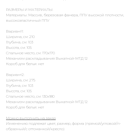
РАЗМЕРЫ И МАТЕРИАЛЫ:
Материалы: Массив, березовая фанера, ППУ высокой плотности,
высокоэластичный ППУ
Вариант1:
Ширина, см: 210
Глубина, см: 103
Высота, см: 105
Спальное место, см: 170х170
Механизм раскладывания Выкатной-МТД 12
Короб для белья: нет
Вариант2:
Ширина, см: 275
Глубина, см: 103
Высота, см: 105
Спальное место, см: 130х180
Механизм раскладывания Выкатной-МТД 12
Короб для белья: нет
Можно выполнить на заказ
.
Изменению подлежат цвет, размер, форма (прямой/угловой/п-
образный/с оттоманкой/кресло)