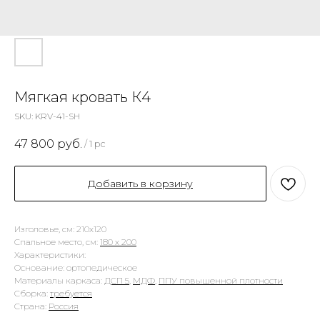
Мягкая кровать К4
SKU:
KRV-41-SH
47 800
руб.
/
1 pc
Добавить в корзину
Изголовье, см: 210х120
Спальное место, см:
180 х 200
Характеристики:
Основание: ортопедическое
Материалы каркаса:
ДСП 5
,
МДФ
,
ППУ повышенной плотности
Сборка:
требуется
Страна:
Россия