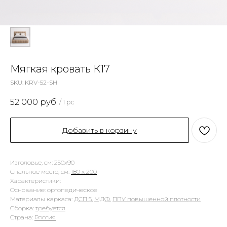
Мягкая кровать К17
SKU:
KRV-52-SH
52 000
руб.
/
1 pc
Добавить в корзину
Изголовье, см: 250х90
Спальное место, см:
180 х 200
Характеристики:
Основание: ортопедическое
Материалы каркаса:
ДСП 5
,
МДФ
,
ППУ повышенной плотности
Сборка:
требуется
Страна:
Россия