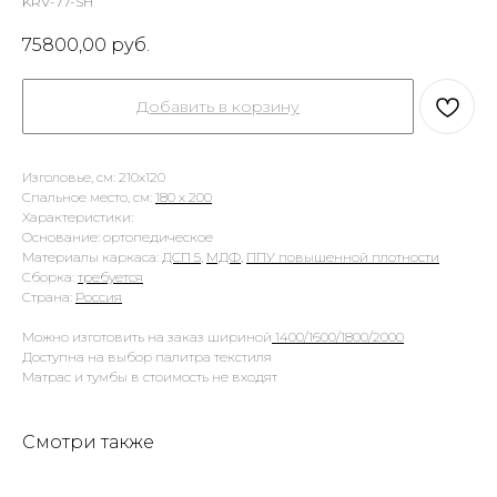
KRV-77-SH
75800,00
руб.
Добавить в корзину
Изголовье, см: 210х120
Спальное место, см:
180 х 200
Характеристики:
Основание: ортопедическое
Материалы каркаса:
ДСП 5
,
МДФ
,
ППУ повышенной плотности
Сборка:
требуется
Страна:
Россия
Можно изготовить на заказ шириной
1400/1600/1800/2000
Доступна на выбор палитра текстиля
Матрас и тумбы в стоимость не входят
Смотри также