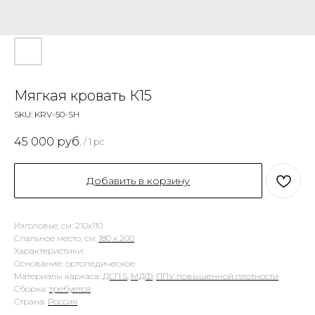
Мягкая кровать К15
SKU:
KRV-50-SH
45 000
руб.
/
1 pc
Добавить в корзину
Изголовье, см: 210х110
Спальное место, см:
180 х 200
Характеристики:
Основание: ортопедическое
Материалы каркаса:
ДСП 5
,
МДФ
,
ППУ повышенной плотности
Сборка:
требуется
Страна:
Россия