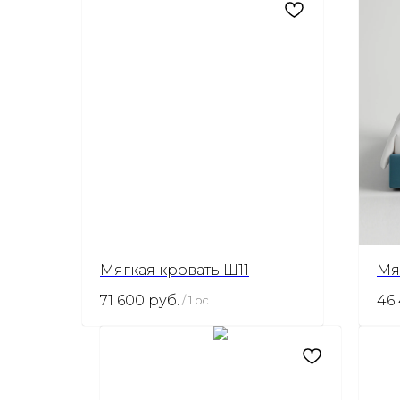
Мягкая кровать Ш11
Мя
71 600
руб.
46
/
1 pc