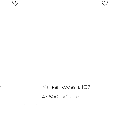
4
Мягкая кровать К37
47 800
руб.
/
1 pc