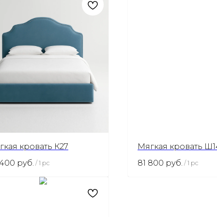
гкая кровать К27
Мягкая кровать Ш1
 400
руб.
81 800
руб.
/
1 pc
/
1 pc