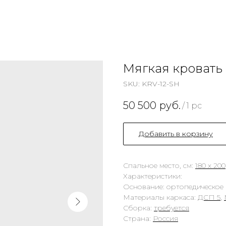
Мягкая кровать 
SKU:
KRV-12-SH
50 500
руб.
/
1 pc
Добавить в корзину
Спальное место, см:
180 х 200
Характеристики:
Основание: ортопедическое
Материалы каркаса:
ДСП 5
,
Сборка:
требуется
Страна:
Россия