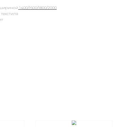
 шириной
1400/1600/1800/2000
 текстиля
ит