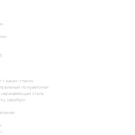
мм
 мм
3
+ закал. стекло
тральный полуавтомат
 нержавеющая сталь
ото, серебро
бельная
о
н