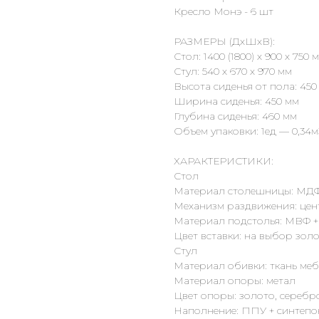
Кресло Монэ - 6 шт
РАЗМЕРЫ (ДхШхВ):
Стол: 1400 (1800) х 900 х 750 
Стул: 540 х 670 х 970 мм
Высота сиденья от пола: 450
Ширина сиденья: 450 мм
Глубина сиденья: 460 мм
Объем упаковки: 1ед — 0,34м
ХАРАКТЕРИСТИКИ:
Стол
Материал столешницы: МДФ 
Механизм раздвижения: цен
Материал подстолья: МВФ +
Цвет вставки: на выбор зол
Стул
Материал обивки: ткань ме
Материал опоры: метал
Цвет опоры: золото, серебр
Наполнение: ППУ + синтепо