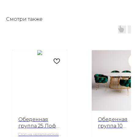
Смотри также
Обеденная
Обеденная
группа 25 Лофт
группа 10
и Париж
Ливерпуль &
Стол на металических