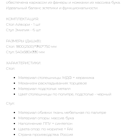
обеспечена каркасом из фанеры и ножками из массива бука.
Идеальный баланс эстетики и функциональности.
КОМПЛЕКТАЦИЯ:
Стол Айвори - 1 шт
Стул Эмилия - 6 шт
РАЗМЕРЫ (ДхШхВ):
Стол: 1800(2500)*960*750 мм
Стул: 540х580х990 мм
ХАРАКТЕРИСТИКИ:
Стол:
Материал столешницы: МДФ + керамика
Механизм раскладывания: торцевое
Материал подстолья: металл
Цвет столешницы по политре, подстолье - черный
Стул:
Материал обивки: ткань мебельная по палитре
Материал опоры: массив бука
Наполнение: ППУ + синтепон
Цвета опор: по морилке + RAl
Страна производства: Россия