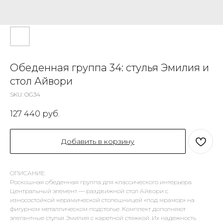
Обеденная группа 34: стулья Эмилия и
стол Айвори
SKU:
OG34
127 440
руб.
Добавить в корзину
ОПИСАНИЕ:
Роскошная обеденная группа для классического интерьера.
Центральный элемент — раздвижной стол Айвори с
износостойкой керамической столешницей «под мрамор» на
фигурном металлическом подстолье. Комплект дополняют
элегантные стулья Эмилия с каретной стяжкой. Их надежность