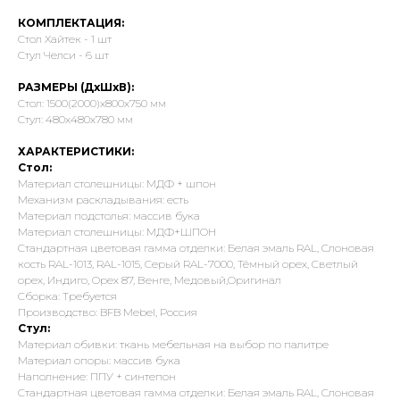
КОМПЛЕКТАЦИЯ:
Стол Хайтек - 1 шт
Стул Челси - 6 шт
РАЗМЕРЫ (ДхШхВ):
Стол: 1500(2000)х800х750 мм
Стул: 480х480х780 мм
ХАРАКТЕРИСТИКИ:
Стол:
Материал столешницы: МДФ + шпон
Механизм раскладывания: есть
Материал подстолья: массив бука
Материал столешницы: МДФ+ШПОН
Стандартная цветовая гамма отделки: Белая эмаль RAL, Слоновая
кость RAL-1013, RAL-1015, Серый RAL-7000, Тёмный орех, Светлый
орех, Индиго, Орех 87, Венге, Медовый,Оригинал
Сборка: Требуется
Производство: BFB Mebel, Россия
Стул:
Материал обивки: ткань мебельная на выбор по палитре
Материал опоры: массив бука
Наполнение: ППУ + синтепон
Стандартная цветовая гамма отделки: Белая эмаль RAL, Слоновая