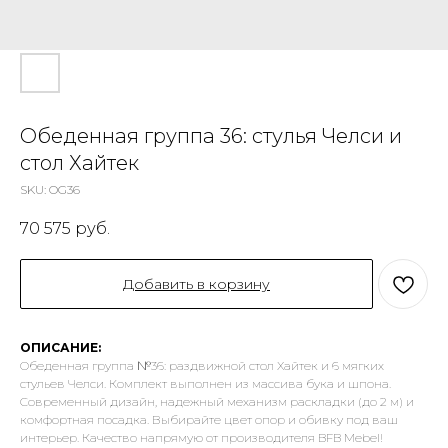
Обеденная группа 36: стулья Челси и
стол Хайтек
SKU:
OG36
70 575
руб.
Добавить в корзину
ОПИСАНИЕ:
Обеденная группа №36: раздвижной стол Хайтек и 6 мягких
стульев Челси. Комплект выполнен из массива бука и шпона.
Современный дизайн, надежный механизм раскладки (до 2 м) и
комфортная посадка. Выбирайте цвет опор и обивку под ваш
интерьер. Качество напрямую от производителя BFB Mebel!