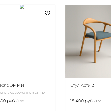
есло ЭММИ
Стул Асти 2
сло в современном стиле
600
руб.
18 400
руб.
/
1 pc
/
1 pc