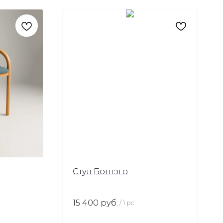
Стул Бонтэго
15 400
руб.
/
1 pc