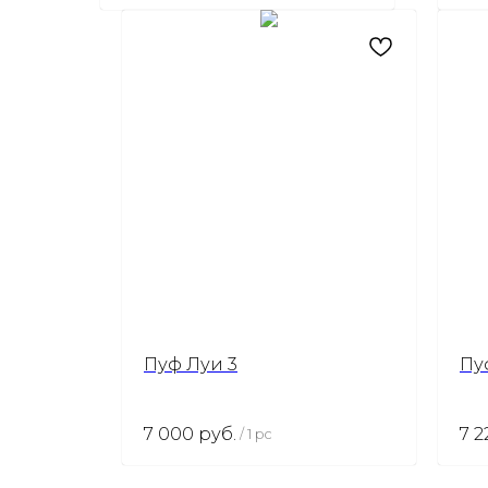
Пуф Луи 3
Пу
7 000
руб.
7 2
/
1 pc