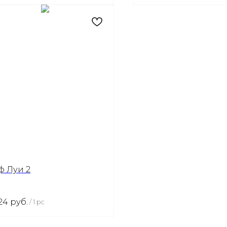
ф Луи 2
24
руб.
/
1 pc