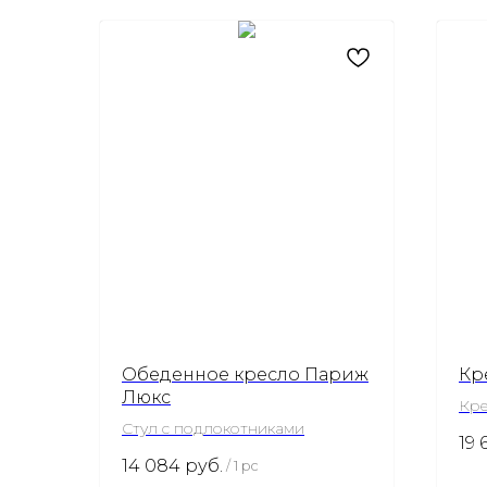
Обеденное кресло Париж
Кр
Люкс
Кре
Стул с подлокотниками
19 
14 084
руб.
/
1 pc