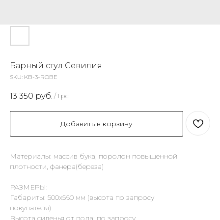
Барный стул Севилия
SKU:
KB-3-ROBE
13 350
руб.
/
1 pc
Добавить в корзину
Материалы: массив бука, поролон повышенной
плотности, фанера(береза)
РАЗМЕРЫ:
Габариты: 500х560 мм (высота по запросу
покупателя)
Высота сиденья от пола: по запросу