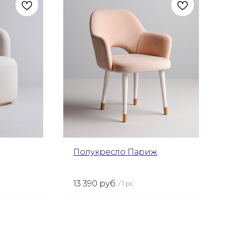
Полукресло Париж
13 390
руб.
/
1 pc