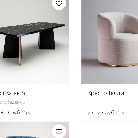
ол Катания
Кресло Тедди
л обеденный
 500
руб.
26 025
руб.
/
1 pc
/
1 pc