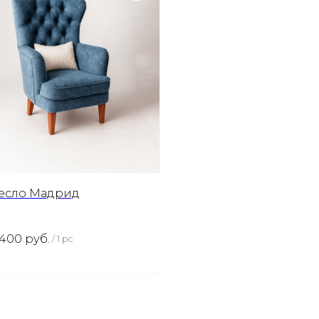
есло Мадрид
 400
руб.
/
1 pc