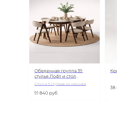
Обеденная группа 39:
Кр
стулья Лофт и стол
Модерн
Стол и 6 стульев из массива
38
91 840
руб.