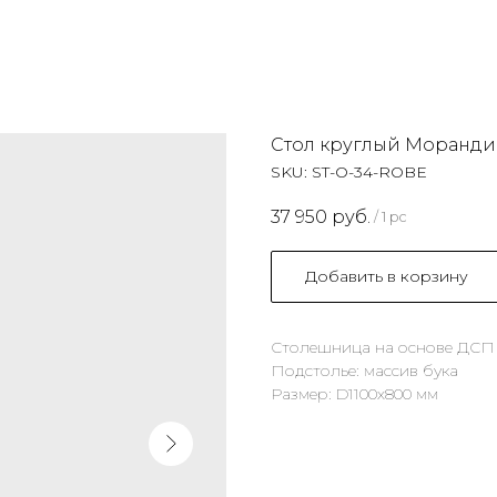
Стол круглый Моранди
SKU:
ST-O-34-ROBE
37 950
руб.
/
1 pc
Добавить в корзину
Столешница на основе ДСП 
Подстолье: массив бука
Размер: D1100х800 мм