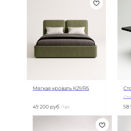
Мягкая кровать К29/R5
Ст
Сто
49 200
руб.
58
/
1 pc