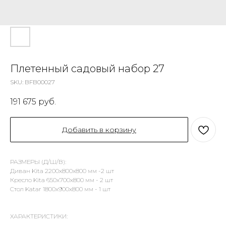
Плетенный садовый набор 27
SKU:
BFB00027
191 675
руб.
Добавить в корзину
РАЗМЕРЫ (Д/Ш/В):
Диван Kita 2200х800х800 мм -2 шт
Кресло Kita 650х700х800 мм - 2 шт
Стол Katar 1800х900х800 мм - 1 шт
ХАРАКТЕРИСТИКИ: