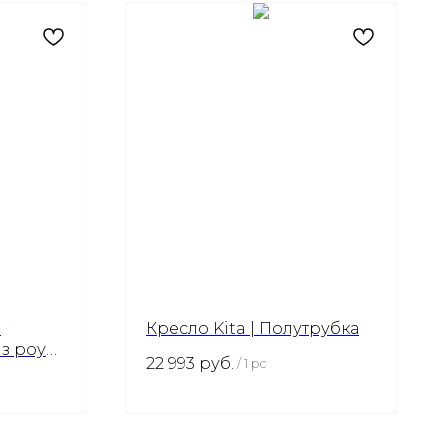
й
Кресло Kita | Полутрубка
з роупа
22 993
руб.
/
1 pc