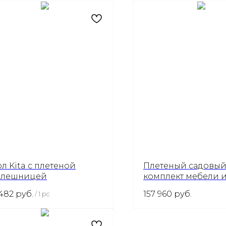
ол Kita с плетеной
Плетеный садовы
олешницей
комплект мебели и
(веревки) 51
 482
руб.
157 960
руб.
/
1 pc