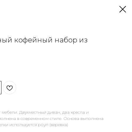
ный кофейный набор из
мебели. Двухместный диван, два кресла и
полнена в современном стиле. Основа выполнена
елки используется роуп (веревка)