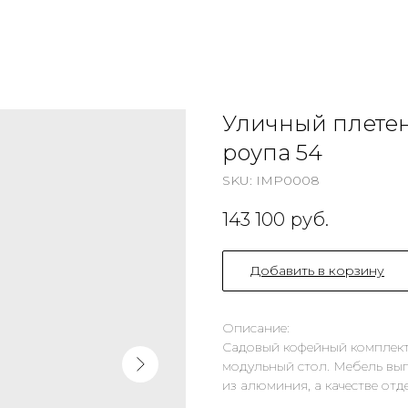
Уличный плете
роупа 54
SKU:
IMP0008
143 100
руб.
Добавить в корзину
Описание:
Садовый кофейный комплект 
модульный стол. Мебель вы
из алюминия, а качестве отд