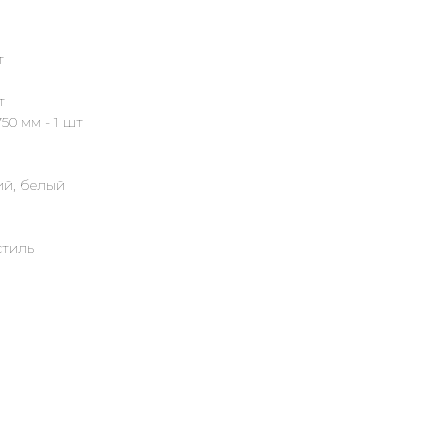
т
т
50 мм - 1 шт
ий, белый
стиль