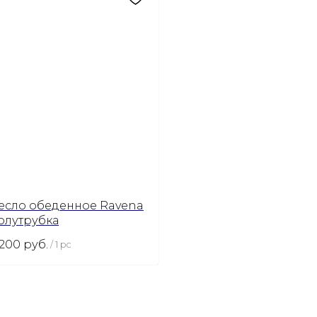
есло обеденное Ravena
Полутрубка
 200
руб.
/
1 pc