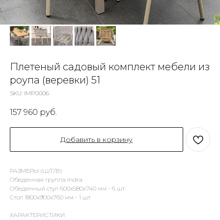
Плетеный садовый комплект мебели из
роупа (веревки) 51
SKU:
IMP0006
157 960
руб.
Добавить в корзину
РАЗМЕРЫ (Ш/Г/В):
Обеденная группа Indra
Обеденный стул 600х580х740 мм - 6 шт
Стол 1800х900х760 мм - 1 шт
ХАРАКТЕРИСТИКИ: